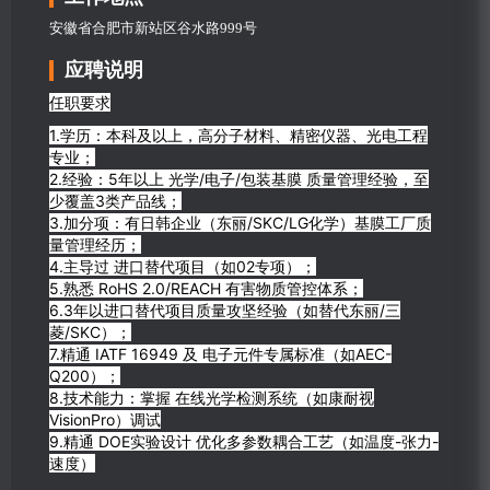
安徽省合肥市新站区谷水路999号
应聘说明
任职要求
1.学历：本科及以上，高分子材料、精密仪器、光电工程
专业；
2.经验：5年以上 光学/电子/包装基膜 质量管理经验，至
少覆盖3类产品线；
3.加分项：有日韩企业（东丽/SKC/LG化学）基膜工厂质
量管理经历；
4.主导过 进口替代项目（如02专项）；
5.熟悉 RoHS 2.0/REACH 有害物质管控体系；
6.3年以进口替代项目质量攻坚经验（如替代东丽/三
菱/SKC）；
7.精通 IATF 16949 及 电子元件专属标准（如AEC-
Q200）；
8.技术能力：掌握 在线光学检测系统（如康耐视
VisionPro）调试
9.精通 DOE实验设计 优化多参数耦合工艺（如温度-张力-
速度）