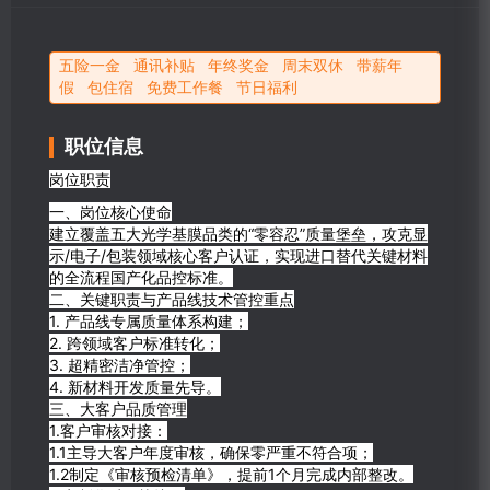
五险一金 通讯补贴 年终奖金 周末双休 带薪年
假 包住宿 免费工作餐 节日福利
职位信息
岗位职责
一、岗位核心使命
建立覆盖五大光学基膜品类的“零容忍”质量堡垒，攻克显
示/电子/包装领域核心客户认证，实现进口替代关键材料
的全流程国产化品控标准。
二、关键职责与产品线技术管控重点
1. 产品线专属质量体系构建；
2. 跨领域客户标准转化；
3. 超精密洁净管控；
4. 新材料开发质量先导。
三、大客户品质管理
1.客户审核对接：
1.1主导大客户年度审核，确保零严重不符合项；
1.2制定《审核预检清单》，提前1个月完成内部整改。