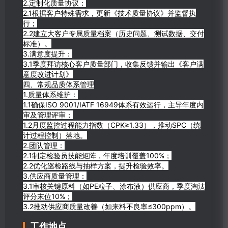
2.定制化质量协议：
2.1根据客户特殊需求，更新《技术质量协议》并监督执
行；
2.2建立大客户专属质量档案（历史问题、测试数据、交付
标准）。
3.满意度提升：
3.1季度拜访核心客户质量部门，收集反馈并输出《客户满
意度改进计划》
四、常规品质体系管理
1.质量体系维护：
1.1确保ISO 9001/IATF 16949体系有效运行，主导年度内
审及管理评审；
1.2月度监控过程能力指数（CPK≥1.33），推动SPC（统
计过程控制）落地。
2.团队管理：
2.1制定检验员技能矩阵，年度培训覆盖100%；
2.2优化巡检路线与抽样方案，提升检验效率。
3.供应商质量管理：
3.1审核关键原料（如PE粒子、涂布液）供应商，季度淘汰
评分末位10%；
3.2推动供应商质量改善（如来料不良率≤300ppm）。
工作地点