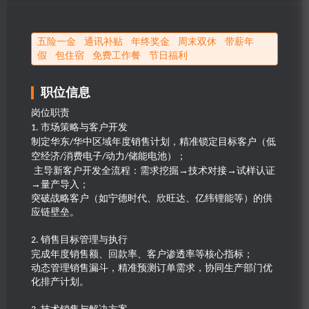
五险一金 通讯补贴 年终奖金 周末双休 带薪年
假 包住宿 免费工作餐 节日福利
职位信息
岗位职责
市场策略与客户开发
1.
制定华东
华中区域年度销售计划，精准锁定目标客户（低
/
空经济
消费电子
动力
储能电池）；
/
/
/
主导新客户开发全流程：需求挖掘
→技术对接→试样认证
→量产导入；
突破战略客户（如宁德时代、欣旺达、亿纬锂能等）的供
应链壁垒。
销售目标管理与执行
2.
完成年度销售额、回款率、客户渗透率等核心指标；
动态管理销售漏斗，精准预测订单需求，协同生产部门优
化排产计划。