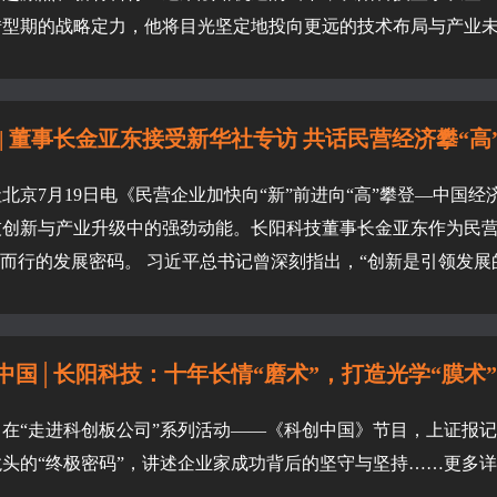
型期的战略定力，他将目光坚定地投向更远的技术布局与产业未来
 | 董事长金亚东接受新华社专访 共话民营经济攀“高”向
北京7月19日电《民营企业加快向“新”前进向“高”攀登—中国
技创新与产业升级中的强劲动能。长阳科技董事长金亚东作为民
”而行的发展密码。 习近平总书记曾深刻指出，“创新是引领发展的
中国│长阳科技：十年长情“磨术”，打造光学“膜术”..
，在“走进科创板公司”系列活动——《科创中国》节目，上证报
头的“终极密码”，讲述企业家成功背后的坚守与坚持……更多详细