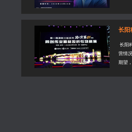
长阳
长阳科
营情况及
期望，