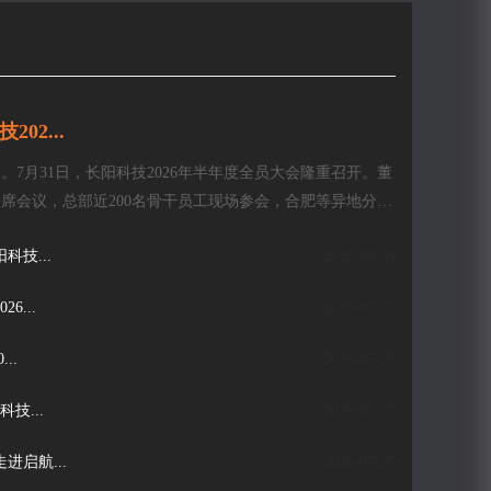
02...
7月31日，长阳科技2026年半年度全员大会隆重召开。董
席会议，总部近200名骨干员工现场参会，合肥等异地分支
技...
2026-08-05
6...
2026-07-27
..
2026-07-27
技共赴“企”妙之旅...
07-27
技...
2026-07-27
微光如炬 与
进启航...
2026-07-27