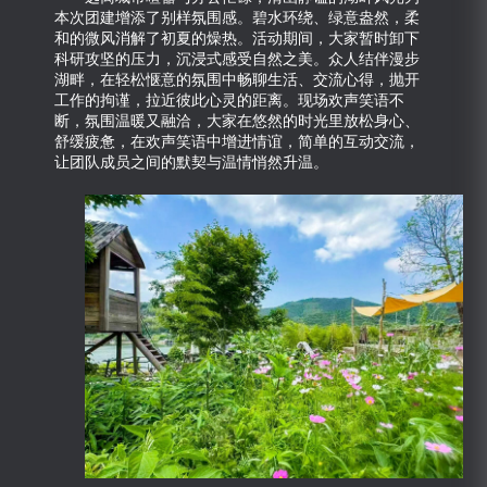
本次团建增添了别样氛围感。碧水环绕、绿意盎然，柔
和的微风消解了初夏的燥热。活动期间，大家暂时卸下
科研攻坚的压力，沉浸式感受自然之美。众人结伴漫步
湖畔，在轻松惬意的氛围中畅聊生活、交流心得，抛开
工作的拘谨，拉近彼此心灵的距离。现场欢声笑语不
断，氛围温暖又融洽，大家在悠然的时光里放松身心、
舒缓疲惫，在欢声笑语中增进情谊，简单的互动交流，
让团队成员之间的默契与温情悄然升温。