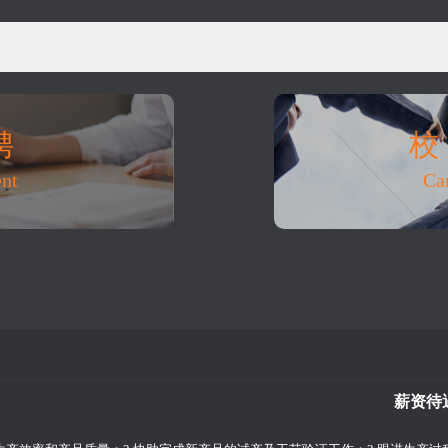
聘
ent
Ca
薪资待