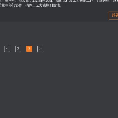
生产效率和产品质量；2.协助完成新产品的试产及工艺验证工作；3.跟进生产过
量等部门协作，确保工艺方案顺利落地。...
我
<
2
3
>