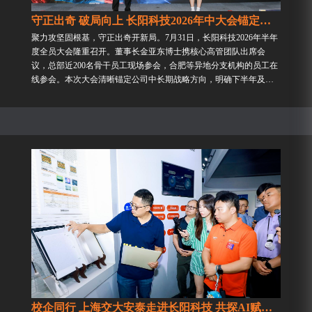
守正出奇 破局向上 长阳科技2026年中大会锚定新战局...
聚力攻坚固根基，守正出奇开新局。7月31日，长阳科技2026年半年
度全员大会隆重召开。董事长金亚东博士携核心高管团队出席会
议，总部近200名骨干员工现场参会，合肥等异地分支机构的员工在
线参会。本次大会清晰锚定公司中长期战略方向，明确下半年及未
来攻坚重点，为公司高质量发展凝聚全员共识、锚定奋进航向、开...
校企同行 上海交大安泰走进长阳科技 共探AI赋能新材料之路...