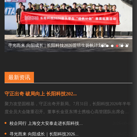
7
寻光而来 向阳成长 | 长阳科技2026管培生扬帆计划团...
07-27
最新资讯
守正出奇 破局向上 长阳科技202...
聚力攻坚固根基，守正出奇开新局。7月31日，长阳科技2026年半年
度全员大会隆重召开。董事长金亚东博士携核心高管团队出席会
议，总部近200名骨干员工现场参会，合肥等异地分支机构的员工在
校企同行 上海交大安泰走进长阳科技...
2026-08-05
线参会。本次大会...
寻光而来 向阳成长｜长阳科技2026...
2026-07-27